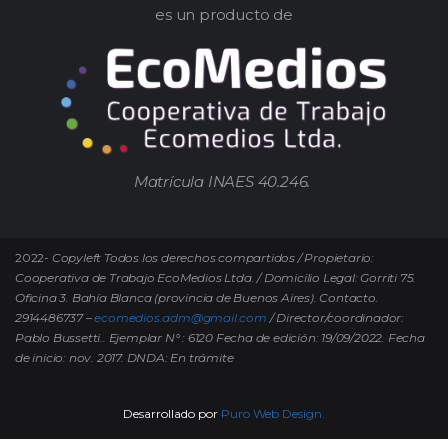
es un producto de
Matrícula INAES 40.246.
2022-
Copyleft Todos los derechos compartidos / Propietario:
Cooperativa de Trabajo EcoMedios Ltda. / Domicilio Legal: Gorriti 75.
Oficina 3. Bahía Blanca (provincia de Buenos Aires). Contacto.
2914486737 –
ecomedios.adm@gmail.com
/ Director/coordinador:
Pablo Bussetti..
Ejemplar N° : 6120 Fecha de edición: 19/09/2022.
Fecha
de inicio: nov. 2017. DNDA: En trámite
Desarrollado por
Puro Web Design.