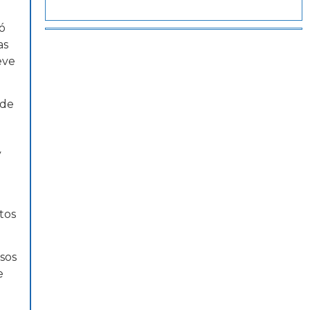
ló
as
eve
 de
y
tos
sos
e