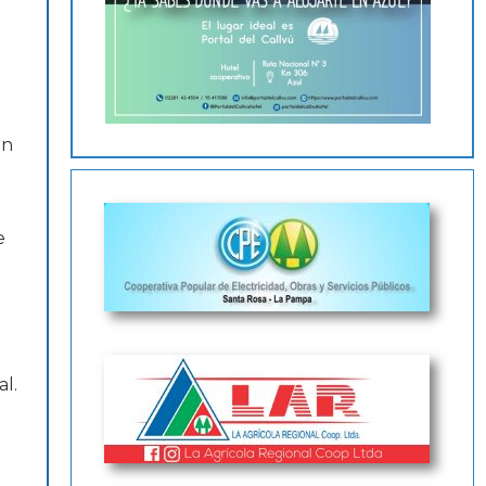
un
e
al.