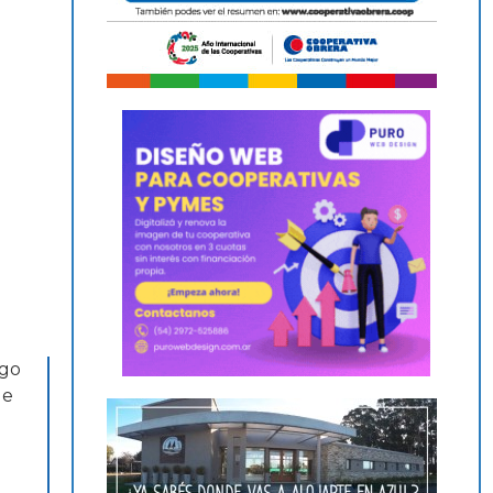
ego
de