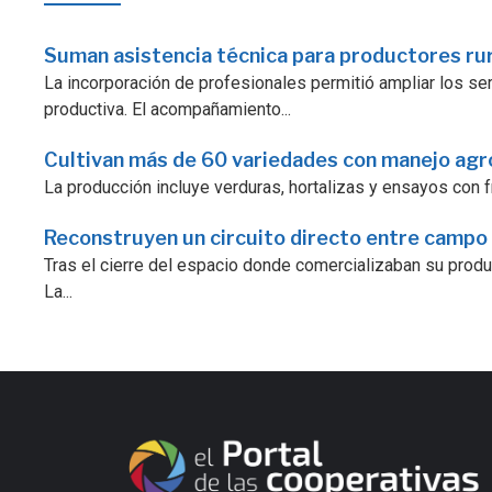
Suman asistencia técnica para productores ru
La incorporación de profesionales permitió ampliar los serv
productiva. El acompañamiento...
Cultivan más de 60 variedades con manejo ag
La producción incluye verduras, hortalizas y ensayos con fr
Reconstruyen un circuito directo entre campo
Tras el cierre del espacio donde comercializaban su prod
La...