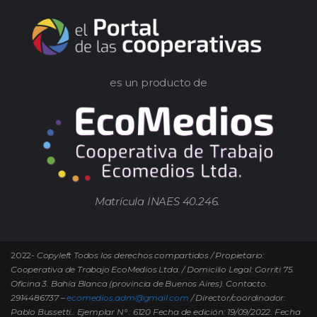
es un producto de
Matrícula INAES 40.246.
2022-
Copyleft Todos los derechos compartidos / Propietario:
Cooperativa de Trabajo EcoMedios Ltda. / Domicilio Legal: Gorriti 75.
Oficina 3. Bahía Blanca (provincia de Buenos Aires). Contacto.
2914486737 –
ecomedios.adm@gmail.com
/ Director/coordinador:
Pablo Bussetti..
Ejemplar N° : 6120 Fecha de edición: 19/09/2022.
Fecha