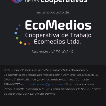
es un producto de
Matrícula INAES 40.246.
2022-
Copyleft Todos los derechos compartidos / Propietario:
Cooperativa de Trabajo EcoMedios Ltda. / Domicilio Legal: Gorriti 75.
Oficina 3. Bahía Blanca (provincia de Buenos Aires). Contacto.
2914486737 –
ecomedios.adm@gmail.com
/ Director/coordinador:
Pablo Bussetti..
Ejemplar N° : 6120 Fecha de edición: 19/09/2022.
Fecha
de inicio: nov. 2017. DNDA: En trámite