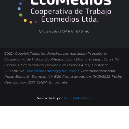
Matrícula INAES 40.246.
2022-
Copyleft Todos los derechos compartidos / Propietario:
Cooperativa de Trabajo EcoMedios Ltda. / Domicilio Legal: Gorriti 75.
Oficina 3. Bahía Blanca (provincia de Buenos Aires). Contacto.
2914486737 –
ecomedios.adm@gmail.com
/ Director/coordinador:
Pablo Bussetti..
Ejemplar N° : 6120 Fecha de edición: 19/09/2022.
Fecha
de inicio: nov. 2017. DNDA: En trámite
Desarrollado por
Puro Web Design.