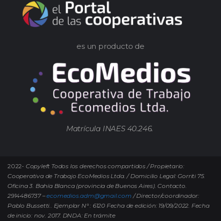
es un producto de
Matrícula INAES 40.246.
2022-
Copyleft Todos los derechos compartidos / Propietario:
Cooperativa de Trabajo EcoMedios Ltda. / Domicilio Legal: Gorriti 75.
Oficina 3. Bahía Blanca (provincia de Buenos Aires). Contacto.
2914486737 –
ecomedios.adm@gmail.com
/ Director/coordinador:
Pablo Bussetti..
Ejemplar N° : 6120 Fecha de edición: 19/09/2022.
Fecha
de inicio: nov. 2017. DNDA: En trámite