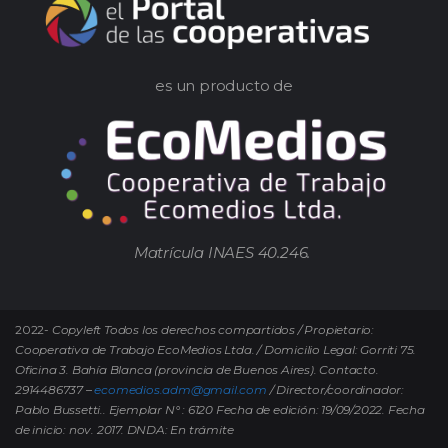
es un producto de
Matrícula INAES 40.246.
2022-
Copyleft Todos los derechos compartidos / Propietario:
Cooperativa de Trabajo EcoMedios Ltda. / Domicilio Legal: Gorriti 75.
Oficina 3. Bahía Blanca (provincia de Buenos Aires). Contacto.
2914486737 –
ecomedios.adm@gmail.com
/ Director/coordinador:
Pablo Bussetti..
Ejemplar N° : 6120 Fecha de edición: 19/09/2022.
Fecha
de inicio: nov. 2017. DNDA: En trámite