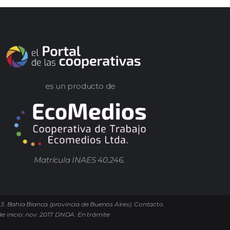
es un producto de
Matrícula INAES 40.246.
 3. Bahía Blanca (provincia de Buenos Aires). Contacto.
e inicio: nov. 2017. DNDA: En trámite