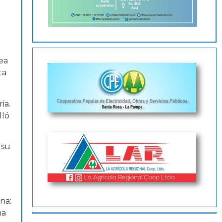
dea
ta
ia.
lló
 su
na:
ha