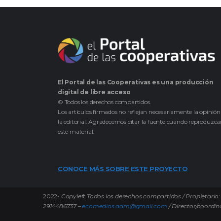
El Portal de las Cooperativas es una producción
digital de libre acceso
© Todos los derechos compartidos.
Los artículos firmados no reflejan necesariamente la opinión
la editorial. Agradecemos citar la fuente cuando reproduzc
este material.
CONOCE MÁS SOBRE ESTE PROYECTO
2022-
Copyleft Todos los derechos compartidos / Propietario: 
2914486737 –
ecomedios.adm@gmail.com
/ Director/coordin