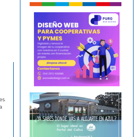
es.
a