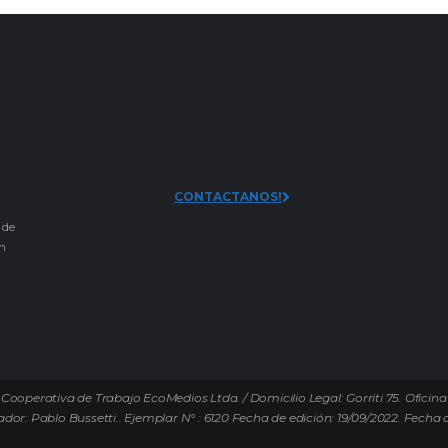
CONTACTANOS!
 de
an
Cooperativa de Trabajo EcoMedios Ltda. / Domicilio Legal: Gorriti 75. Oficina
ador: Pablo Bussetti..
Ejemplar N° : 6120 Fecha de edición: 19/09/2022.
Fecha d