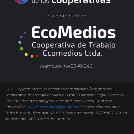
es un producto de
Matrícula INAES 40.246.
2022-
Copyleft Todos los derechos compartidos / Propietario:
Cooperativa de Trabajo EcoMedios Ltda. / Domicilio Legal: Gorriti 75.
Oficina 3. Bahía Blanca (provincia de Buenos Aires). Contacto.
2914486737 –
ecomedios.adm@gmail.com
/ Director/coordinador:
Pablo Bussetti..
Ejemplar N° : 6120 Fecha de edición: 19/09/2022.
Fecha
de inicio: nov. 2017. DNDA: En trámite