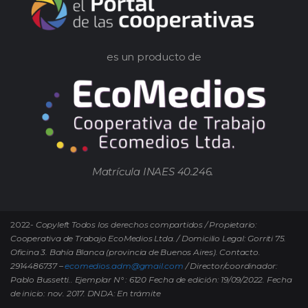
es un producto de
Matrícula INAES 40.246.
2022-
Copyleft Todos los derechos compartidos / Propietario:
Cooperativa de Trabajo EcoMedios Ltda. / Domicilio Legal: Gorriti 75.
Oficina 3. Bahía Blanca (provincia de Buenos Aires). Contacto.
2914486737 –
ecomedios.adm@gmail.com
/ Director/coordinador:
Pablo Bussetti..
Ejemplar N° : 6120 Fecha de edición: 19/09/2022.
Fecha
de inicio: nov. 2017. DNDA: En trámite