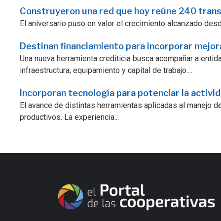
Construyeron una red que hoy reúne 240 tran
El aniversario puso en valor el crecimiento alcanzado desde 
Destinan financiamiento para incorporar mejo
Una nueva herramienta crediticia busca acompañar a enti
infraestructura, equipamiento y capital de trabajo....
Incorporan tecnología para potenciar la activi
El avance de distintas herramientas aplicadas al manejo d
productivos. La experiencia...