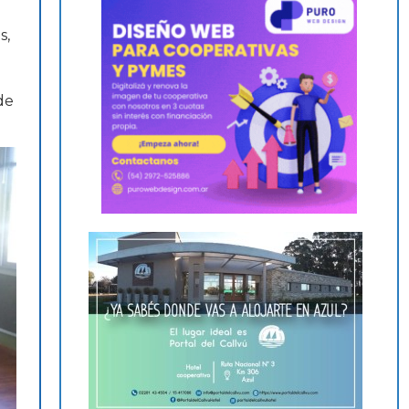
s,
de