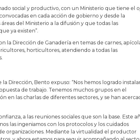
o social y productivo, con un Ministerio que tiene el o
n convocadas en cada acción de gobierno y desde la
reas del Ministerio a la difusión y que todas las
que ya existen”.
n la Dirección de Ganadería en temas de carnes, apícol
oricultores, horticultores, atendiendo a todas las
s.
la Dirección, Bento expuso: “Nos hemos logrado instalar
propuesta de trabajo. Tenemos muchos grupos en el
 en las charlas de diferentes sectores, y se han acerca
nfianza, a las reuniones sociales que son la base. Este añ
nos las ingeniamos con los protocolos y los cuidados
 de organizaciones. Mediante la virtualidad el productor
tros, y ahora estamos para seguir acompañando al secto