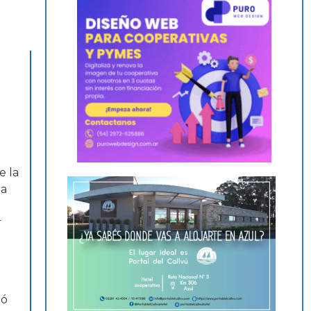
e la
la
r
mó