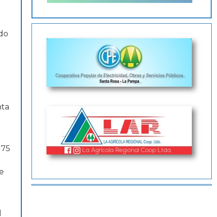
ndo
e
nta
 75
re
l