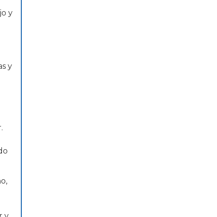
jo y
as y
.
do
o,
r y