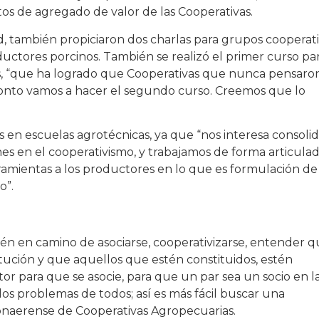
os de agregado de valor de las Cooperativas.
ad, también propiciaron dos charlas para grupos cooperat
uctores porcinos. También se realizó el primer curso pa
s, “que ha logrado que Cooperativas que nunca pensaro
onto vamos a hacer el segundo curso. Creemos que lo
s en escuelas agrotécnicas, ya que “nos interesa consoli
nes en el cooperativismo, y trabajamos de forma articula
rramientas a los productores en lo que es formulación de
o”.
stén en camino de asociarse, cooperativizarse, entender 
itución y que aquellos que estén constituidos, estén
r para que se asocie, para que un par sea un socio en l
os problemas de todos; así es más fácil buscar una
bonaerense de Cooperativas Agropecuarias.