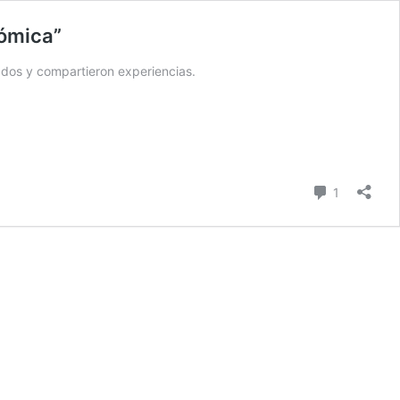
nómica”
cados y compartieron experiencias.
Comentari
1