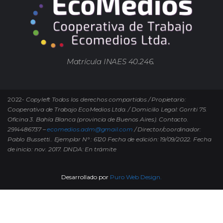
Matrícula INAES 40.246.
2022-
Copyleft Todos los derechos compartidos / Propietario:
Cooperativa de Trabajo EcoMedios Ltda. / Domicilio Legal: Gorriti 75.
Oficina 3. Bahía Blanca (provincia de Buenos Aires). Contacto.
2914486737 –
ecomedios.adm@gmail.com
/ Director/coordinador:
Pablo Bussetti..
Ejemplar N° : 6120 Fecha de edición: 19/09/2022.
Fecha
de inicio: nov. 2017. DNDA: En trámite
Desarrollado por
Puro Web Design.