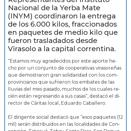
Nacional de la Yerba Mate
(INYM) co­or­di­na­ron la en­tre­ga
de los 6.000 ki­los, frac­cio­na­dos
en pa­que­tes de me­dio ki­lo que
fue­ron trasladados desde
Virasolo a la capital correntina.
“Es­ta­mos muy agra­de­ci­dos por es­te apor­te he­
cho por un con­jun­to de co­o­pe­ra­ti­vas vi­ra­so­re­ñas
que de­mos­tra­ron gran so­li­da­ri­dad con los com­
pro­vin­cia­nos que su­frie­ron los em­ba­tes de las
llu­vias del mes pa­sa­do, mu­chos de los cua­les re­
cién es­tán re­gre­san­do a sus ca­sas”, des­ta­có el di­
rec­tor de Cá­ri­tas lo­cal, Eduar­do Ca­ba­lle­ro.
El dirigente social des­ta­có que “e­sos pa­que­tes (12
mil) se­rán dis­tri­bui­dos en las lo­ca­li­da­des de Con­