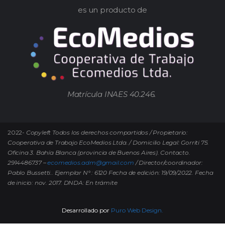
es un producto de
Matrícula INAES 40.246.
2022-
Copyleft Todos los derechos compartidos / Propietario:
Cooperativa de Trabajo EcoMedios Ltda. / Domicilio Legal: Gorriti 75.
Oficina 3. Bahía Blanca (provincia de Buenos Aires). Contacto.
2914486737 –
ecomedios.adm@gmail.com
/ Director/coordinador:
Pablo Bussetti..
Ejemplar N° : 6120 Fecha de edición: 19/09/2022.
Fecha
de inicio: nov. 2017. DNDA: En trámite
Desarrollado por
Puro Web Design.