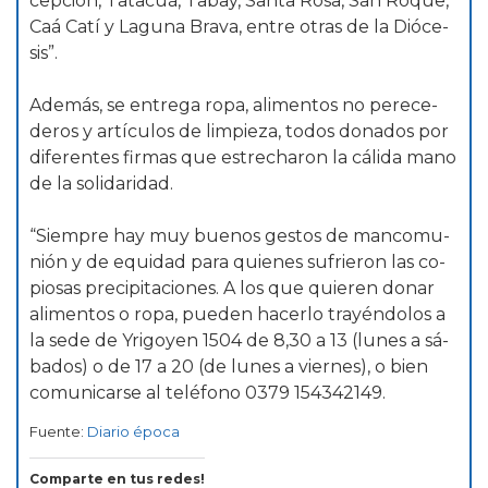
cep­ción, Ta­ta­cuá, Ta­bay, San­ta Ro­sa, San Ro­que,
Caá Ca­tí y La­gu­na Bra­va, en­tre otras de la Dió­ce­
sis”.
Ade­más, se entrega ro­pa, ali­men­tos no pe­re­ce­
de­ros y ar­tí­cu­los de lim­pie­za, to­dos do­na­dos por
di­fe­ren­tes fir­mas que es­tre­cha­ron la cá­li­da ma­no
de la so­li­da­ri­dad.
“Siem­pre hay muy bue­nos ges­tos de man­co­mu­
nión y de equi­dad pa­ra quie­nes su­frie­ron las co­
pio­sas pre­ci­pi­ta­cio­nes. A los que quie­ren do­nar
ali­men­tos o ro­pa, pue­den ha­cer­lo tra­yén­do­los a
la se­de de Yri­go­yen 1504 de 8,30 a 13 (lu­nes a sá­
ba­dos) o de 17 a 20 (de lu­nes a vier­nes), o bien
co­mu­ni­car­se al te­lé­fo­no 0379 154342149.
Fuente:
Diario época
Comparte en tus redes!