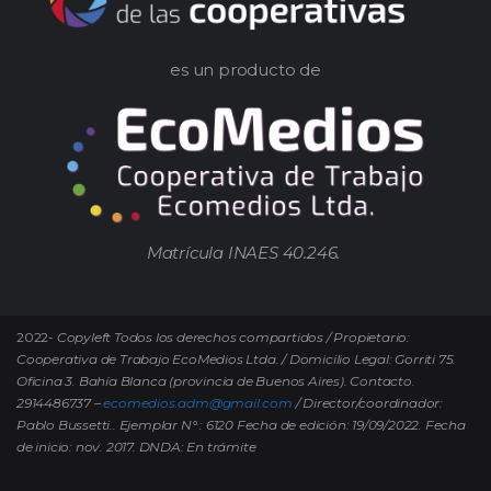
es un producto de
Matrícula INAES 40.246.
2022-
Copyleft Todos los derechos compartidos / Propietario:
Cooperativa de Trabajo EcoMedios Ltda. / Domicilio Legal: Gorriti 75.
Oficina 3. Bahía Blanca (provincia de Buenos Aires). Contacto.
2914486737 –
ecomedios.adm@gmail.com
/ Director/coordinador:
Pablo Bussetti..
Ejemplar N° : 6120 Fecha de edición: 19/09/2022.
Fecha
de inicio: nov. 2017. DNDA: En trámite