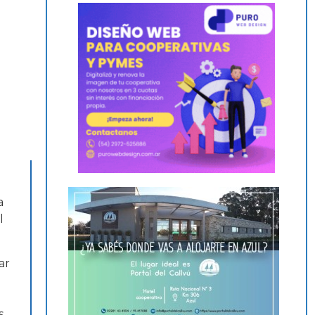
a
l
ar
s