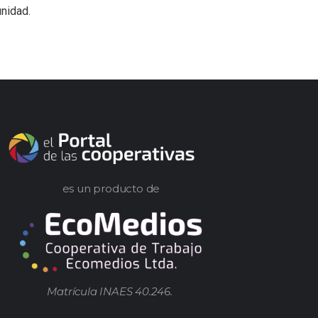
nidad.
es un producto de
Matrícula INAES 40.246.