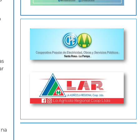
o
as
ar
una