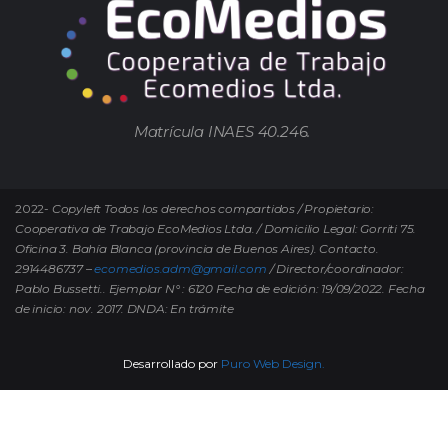
Matrícula INAES 40.246.
2022-
Copyleft Todos los derechos compartidos / Propietario:
Cooperativa de Trabajo EcoMedios Ltda. / Domicilio Legal: Gorriti 75.
Oficina 3. Bahía Blanca (provincia de Buenos Aires). Contacto.
2914486737 –
ecomedios.adm@gmail.com
/ Director/coordinador:
Pablo Bussetti..
Ejemplar N° : 6120 Fecha de edición: 19/09/2022.
Fecha
de inicio: nov. 2017. DNDA: En trámite
Desarrollado por
Puro Web Design.