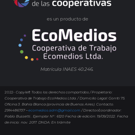
es un producto de
Matrícula INAES 40.246.
2022-
Copyleft Todos los derechos compartidos / Propietario:
Cooperativa de Trabajo EcoMedios Ltda. / Domicilio Legal: Gorriti 75.
Oficina 3. Bahía Blanca (provincia de Buenos Aires). Contacto.
2914486737 –
ecomedios.adm@gmail.com
/ Director/coordinador:
Pablo Bussetti..
Ejemplar N° : 6120 Fecha de edición: 19/09/2022.
Fecha
de inicio: nov. 2017. DNDA: En trámite