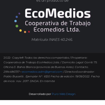
es un producto de
Matrícula INAES 40.246.
2022-
Copyleft Todos los derechos compartidos / Propietario:
Cooperativa de Trabajo EcoMedios Ltda. / Domicilio Legal: Gorriti 75.
Oficina 3. Bahía Blanca (provincia de Buenos Aires). Contacto.
2914486737 –
ecomedios.adm@gmail.com
/ Director/coordinador:
Pablo Bussetti..
Ejemplar N° : 6120 Fecha de edición: 19/09/2022.
Fecha
de inicio: nov. 2017. DNDA: En trámite
Desarrollado por
Puro Web Design.