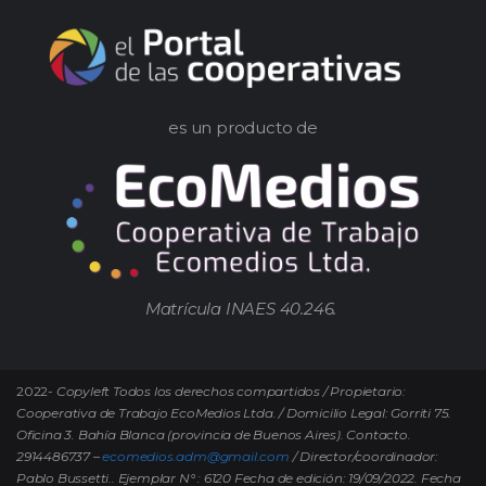
es un producto de
Matrícula INAES 40.246.
2022-
Copyleft Todos los derechos compartidos / Propietario:
Cooperativa de Trabajo EcoMedios Ltda. / Domicilio Legal: Gorriti 75.
Oficina 3. Bahía Blanca (provincia de Buenos Aires). Contacto.
2914486737 –
ecomedios.adm@gmail.com
/ Director/coordinador:
Pablo Bussetti..
Ejemplar N° : 6120 Fecha de edición: 19/09/2022.
Fecha