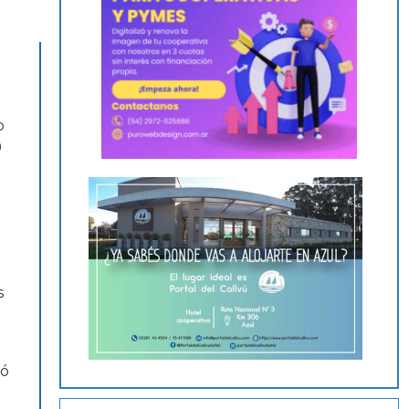
o
9
s
ló