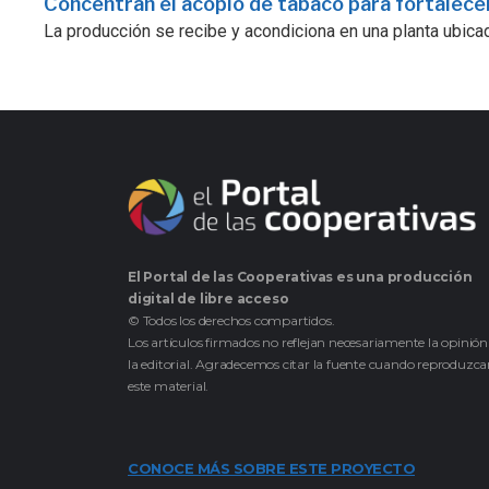
Concentran el acopio de tabaco para fortalecer
La producción se recibe y acondiciona en una planta ubicad
El Portal de las Cooperativas es una producción
digital de libre acceso
© Todos los derechos compartidos.
Los artículos firmados no reflejan necesariamente la opinión
la editorial. Agradecemos citar la fuente cuando reproduzc
este material.
CONOCE MÁS SOBRE ESTE PROYECTO