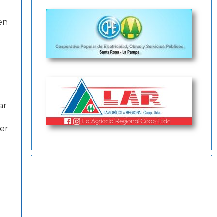
en
ar
ner