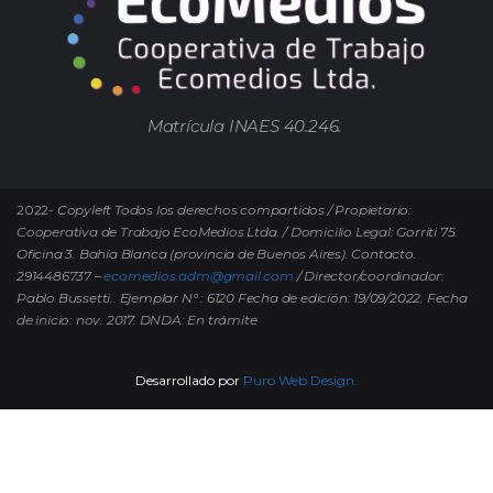
Matrícula INAES 40.246.
2022-
Copyleft Todos los derechos compartidos / Propietario:
Cooperativa de Trabajo EcoMedios Ltda. / Domicilio Legal: Gorriti 75.
Oficina 3. Bahía Blanca (provincia de Buenos Aires). Contacto.
2914486737 –
ecomedios.adm@gmail.com
/ Director/coordinador:
Pablo Bussetti..
Ejemplar N° : 6120 Fecha de edición: 19/09/2022.
Fecha
de inicio: nov. 2017. DNDA: En trámite
Desarrollado por
Puro Web Design.