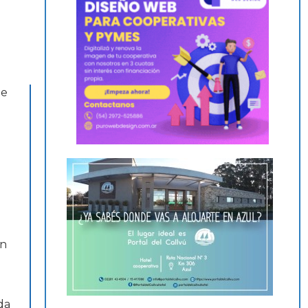
de
en
da