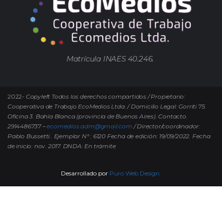
Matrícula INAES 40.246.
2022-
Copyleft Todos los derechos compartidos / Propietario:
Cooperativa de Trabajo EcoMedios Ltda. / Domicilio Legal: Gorriti 75.
Oficina 3. Bahía Blanca (provincia de Buenos Aires). Contacto.
2914486737 –
ecomedios.adm@gmail.com
/ Director/coordinador:
Pablo Bussetti..
Ejemplar N° : 6120 Fecha de edición: 19/09/2022.
Fecha
de inicio: nov. 2017. DNDA: En trámite
Desarrollado por
Puro Web Design.