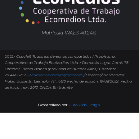
Matrícula INAES 40.246.
2022-
Copyleft Todos los derechos compartidos / Propietario:
Cooperativa de Trabajo EcoMedios Ltda. / Domicilio Legal: Gorriti 75.
Oficina 3. Bahía Blanca (provincia de Buenos Aires). Contacto.
2914486737 –
ecomedios.adm@gmail.com
/ Director/coordinador:
Pablo Bussetti..
Ejemplar N° : 6120 Fecha de edición: 19/09/2022.
Fecha
de inicio: nov. 2017. DNDA: En trámite
Desarrollado por
Puro Web Design.