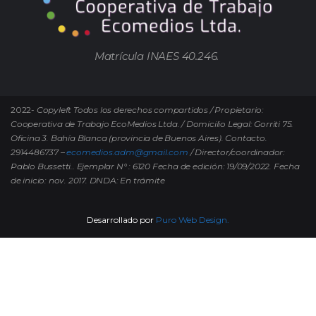
Matrícula INAES 40.246.
2022-
Copyleft Todos los derechos compartidos / Propietario:
Cooperativa de Trabajo EcoMedios Ltda. / Domicilio Legal: Gorriti 75.
Oficina 3. Bahía Blanca (provincia de Buenos Aires). Contacto.
2914486737 –
ecomedios.adm@gmail.com
/ Director/coordinador:
Pablo Bussetti..
Ejemplar N° : 6120 Fecha de edición: 19/09/2022.
Fecha
de inicio: nov. 2017. DNDA: En trámite
Desarrollado por
Puro Web Design.