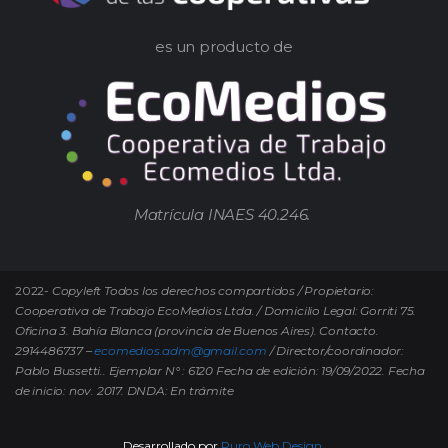
es un producto de
Matrícula INAES 40.246.
2022-
Copyleft Todos los derechos compartidos / Propietario:
Cooperativa de Trabajo EcoMedios Ltda. / Domicilio Legal: Gorriti 75.
Oficina 3. Bahía Blanca (provincia de Buenos Aires). Contacto.
2914486737 –
ecomedios.adm@gmail.com
/ Director/coordinador:
Pablo Bussetti..
Ejemplar N° : 6120 Fecha de edición: 19/09/2022.
Fecha
de inicio: nov. 2017. DNDA: En trámite
Desarrollado por
Puro Web Design.