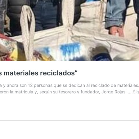
s materiales reciclados”
ia y ahora son 12 personas que se dedican al reciclado de materiale
ieron la matrícula y, según su tesorero y fundador, Jorge Rojas, …
Si