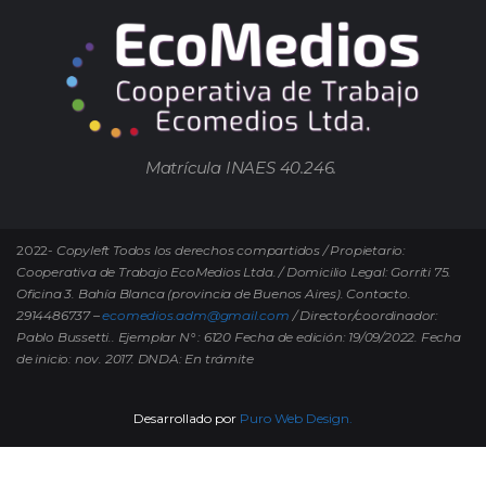
Matrícula INAES 40.246.
2022-
Copyleft Todos los derechos compartidos / Propietario:
Cooperativa de Trabajo EcoMedios Ltda. / Domicilio Legal: Gorriti 75.
Oficina 3. Bahía Blanca (provincia de Buenos Aires). Contacto.
2914486737 –
ecomedios.adm@gmail.com
/ Director/coordinador:
Pablo Bussetti..
Ejemplar N° : 6120 Fecha de edición: 19/09/2022.
Fecha
de inicio: nov. 2017. DNDA: En trámite
Desarrollado por
Puro Web Design.