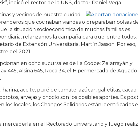
s”, indicó el rector de la UNS, doctor Daniel Vega.
cinas y vecinos de nuestra ciudad
renderos que cocinaban viandas o preparaban bolsas d
que la situación socioeconómica de muchas familias es
bor diaria, relanzamos la campaña para que, entre todos,
ario de Extensión Universitaria, Martín Jasson. Por eso,
tre del 2021.
pcionan en ocho sucursales de La Coope: Zelarrayán y
ay 445, Alsina 645, Roca 34, el Hipermercado de Aguado
.
, harina, aceite, puré de tomate, azúcar, galletitas, cacao
porotos, arvejas y choclo son los posibles aportes. Es posi
 los locales, los Changos Solidarios están identificados 
la mercadería en el Rectorado universitario y luego reali