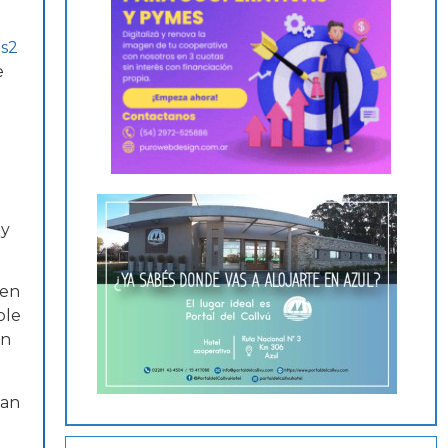
e
 y
 en
ble
en
zan