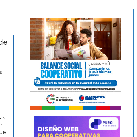
 de
l
na
as
en
que