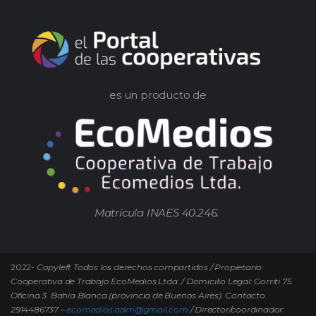
es un producto de
Matrícula INAES 40.246.
2022-
Copyleft Todos los derechos compartidos / Propietario:
Cooperativa de Trabajo EcoMedios Ltda. / Domicilio Legal: Gorriti 75.
Oficina 3. Bahía Blanca (provincia de Buenos Aires). Contacto.
2914486737 –
ecomedios.adm@gmail.com
/ Director/coordinador: