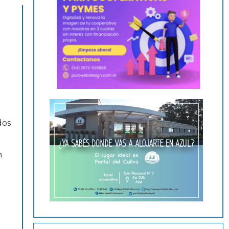
dos
n