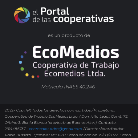
es un producto de
Matrícula INAES 40.246.
2022-
Copyleft Todos los derechos compartidos / Propietario:
Cooperativa de Trabajo EcoMedios Ltda. / Domicilio Legal: Gorriti 75.
Oficina 3. Bahía Blanca (provincia de Buenos Aires). Contacto.
2914486737 –
ecomedios.adm@gmail.com
/ Director/coordinador:
Pablo Bussetti..
Ejemplar N° : 6120 Fecha de edición: 19/09/2022.
Fecha