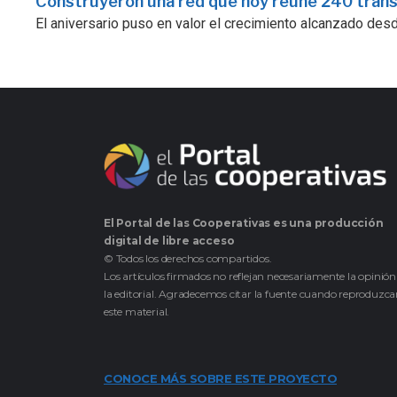
Construyeron una red que hoy reúne 240 tran
El aniversario puso en valor el crecimiento alcanzado desde 
El Portal de las Cooperativas es una producción
digital de libre acceso
© Todos los derechos compartidos.
Los artículos firmados no reflejan necesariamente la opinión
la editorial. Agradecemos citar la fuente cuando reproduzc
este material.
CONOCE MÁS SOBRE ESTE PROYECTO