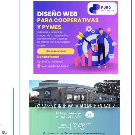
r
e su