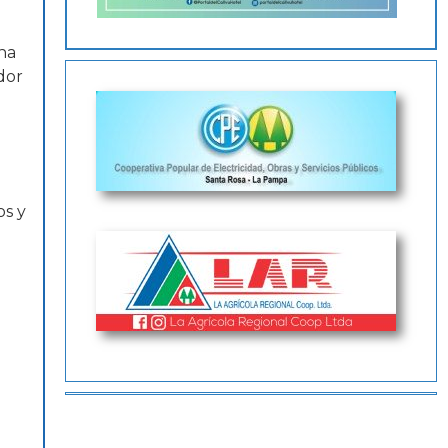
ana
dor
os y