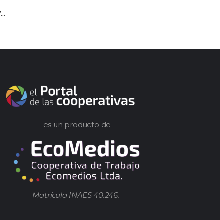
..
es un producto de
Matrícula INAES 40.246.