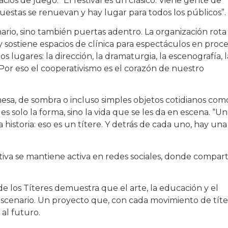
acios de juego. “El festival es un clásico. Viene gente de
puestas se renuevan y hay lugar para todos los públicos”.
nario, sino también puertas adentro. La organización rota 
a y sostiene espacios de clínica para espectáculos en proce
lugares: la dirección, la dramaturgia, la escenografía, l
 Por eso el cooperativismo es el corazón de nuestro
mesa, de sombra o incluso simples objetos cotidianos com
s solo la forma, sino la vida que se les da en escena. “Un
istoria: eso es un títere. Y detrás de cada uno, hay una
tiva se mantiene activa en redes sociales, donde compar
de los Títeres demuestra que el arte, la educación y el
escenario. Un proyecto que, con cada movimiento de títe
 al futuro.