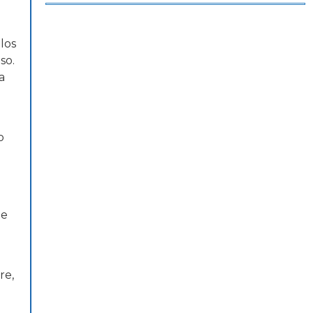
los
so.
a
o
te
re,