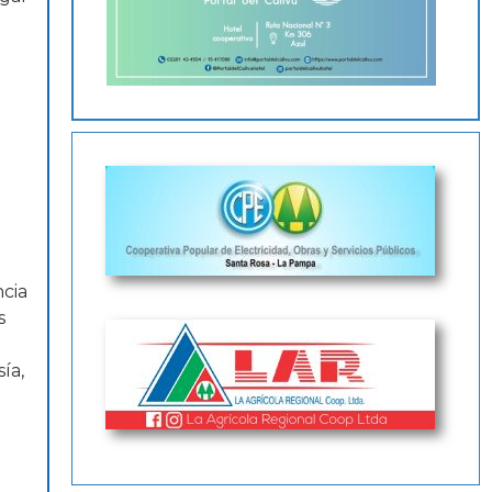
ncia
s
ía,