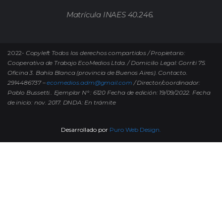
Matrícula INAES 40.246.
2022-
Copyleft Todos los derechos compartidos / Propietario:
Cooperativa de Trabajo EcoMedios Ltda. / Domicilio Legal: Gorriti 75.
Oficina 3. Bahía Blanca (provincia de Buenos Aires). Contacto.
2914486737 –
ecomedios.adm@gmail.com
/ Director/coordinador:
Pablo Bussetti..
Ejemplar N° : 6120 Fecha de edición: 19/09/2022.
Fecha
de inicio: nov. 2017. DNDA: En trámite
Desarrollado por
Puro Web Design.