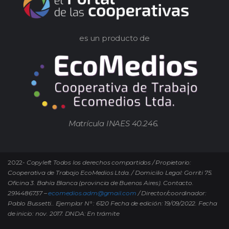
es un producto de
Matrícula INAES 40.246.
2022-
Copyleft Todos los derechos compartidos / Propietario:
Cooperativa de Trabajo EcoMedios Ltda. / Domicilio Legal: Gorriti 75.
Oficina 3. Bahía Blanca (provincia de Buenos Aires). Contacto.
2914486737 –
ecomedios.adm@gmail.com
/ Director/coordinador:
Pablo Bussetti..
Ejemplar N° : 6120 Fecha de edición: 19/09/2022.
Fecha
de inicio: nov. 2017. DNDA: En trámite