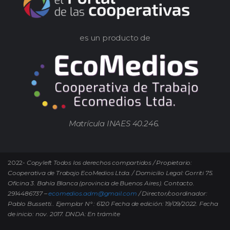
es un producto de
Matrícula INAES 40.246.
2022-
Copyleft Todos los derechos compartidos / Propietario:
Cooperativa de Trabajo EcoMedios Ltda. / Domicilio Legal: Gorriti 75.
Oficina 3. Bahía Blanca (provincia de Buenos Aires). Contacto.
2914486737 –
ecomedios.adm@gmail.com
/ Director/coordinador:
Pablo Bussetti..
Ejemplar N° : 6120 Fecha de edición: 19/09/2022.
Fecha
de inicio: nov. 2017. DNDA: En trámite