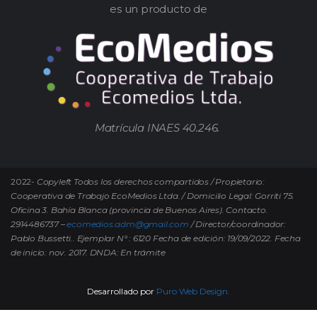
es un producto de
Matrícula INAES 40.246.
2022-
Copyleft Todos los derechos compartidos / Propietario:
Cooperativa de Trabajo EcoMedios Ltda. / Domicilio Legal: Gorriti 75.
Oficina 3. Bahía Blanca (provincia de Buenos Aires). Contacto.
2914486737 –
ecomedios.adm@gmail.com
/ Director/coordinador:
Pablo Bussetti..
Ejemplar N° : 6120 Fecha de edición: 19/09/2022.
Fecha
de inicio: nov. 2017. DNDA: En trámite
Desarrollado por
Puro Web Design.