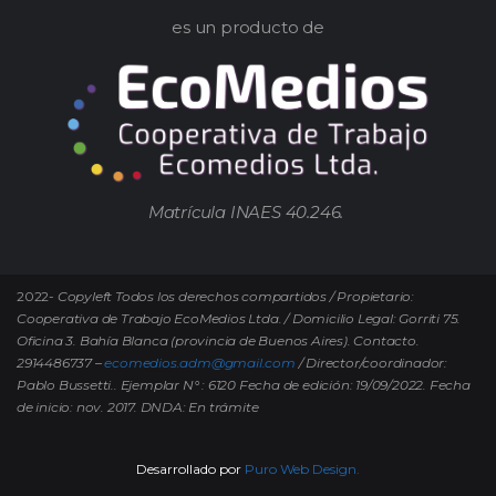
es un producto de
Matrícula INAES 40.246.
2022-
Copyleft Todos los derechos compartidos / Propietario:
Cooperativa de Trabajo EcoMedios Ltda. / Domicilio Legal: Gorriti 75.
Oficina 3. Bahía Blanca (provincia de Buenos Aires). Contacto.
2914486737 –
ecomedios.adm@gmail.com
/ Director/coordinador:
Pablo Bussetti..
Ejemplar N° : 6120 Fecha de edición: 19/09/2022.
Fecha
de inicio: nov. 2017. DNDA: En trámite
Desarrollado por
Puro Web Design.