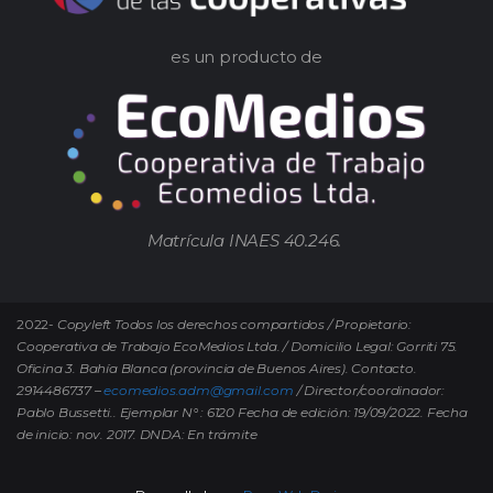
es un producto de
Matrícula INAES 40.246.
2022-
Copyleft Todos los derechos compartidos / Propietario:
Cooperativa de Trabajo EcoMedios Ltda. / Domicilio Legal: Gorriti 75.
Oficina 3. Bahía Blanca (provincia de Buenos Aires). Contacto.
2914486737 –
ecomedios.adm@gmail.com
/ Director/coordinador:
Pablo Bussetti..
Ejemplar N° : 6120 Fecha de edición: 19/09/2022.
Fecha
de inicio: nov. 2017. DNDA: En trámite