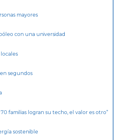
ersonas mayores
opóleo con una universidad
locales
z en segundos
a
70 familias logran su techo, el valor es otro”
rgía sostenible