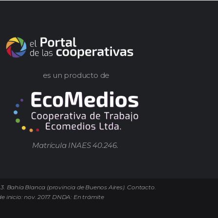
es un producto de
Matrícula INAES 40.246.
 3. Bahía Blanca (provincia de Buenos Aires). Contacto.
e inicio: nov. 2017. DNDA: En trámite