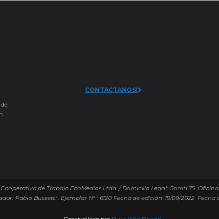
CONTACTANOS!
 de
an
Cooperativa de Trabajo EcoMedios Ltda. / Domicilio Legal: Gorriti 75. Oficina
ador: Pablo Bussetti..
Ejemplar N° : 6120 Fecha de edición: 19/09/2022.
Fecha d
Desarrollado por
Puro Web Design.