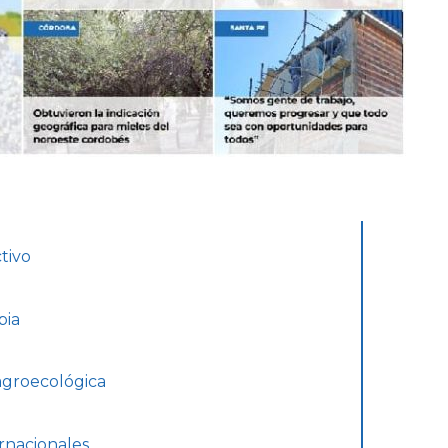
tivo
pia
agroecológica
rnacionales