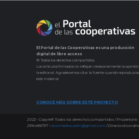
El Portal de las Cooperativas es una producción
digital de libre acceso
© Todos los derechos compartidos.
Los artículos firmados no reflejan necesariamente la opinión
la editorial. Agradecemos citar la fuente cuando reproduzc
este material.
CONOCE MÁS SOBRE ESTE PROYECTO
2022-
Copyleft Todos los derechos compartidos / Propietario: 
2914486737 –
ecomedios.adm@gmail.com
/ Director/coordin