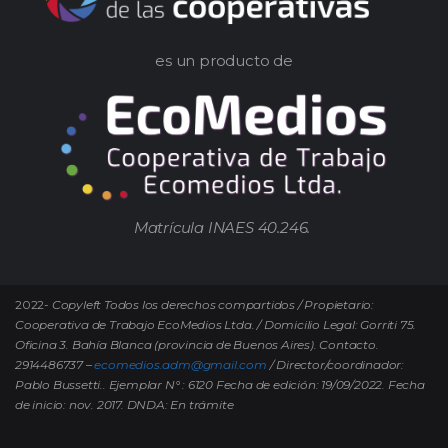
es un producto de
Matrícula INAES 40.246.
2022-
Copyleft Todos los derechos compartidos / Propietario:
Cooperativa de Trabajo EcoMedios Ltda. / Domicilio Legal: Gorriti 75.
Oficina 3. Bahía Blanca (provincia de Buenos Aires). Contacto.
2914486737 –
ecomedios.adm@gmail.com
/ Director/coordinador:
Pablo Bussetti..
Ejemplar N° : 6120 Fecha de edición: 19/09/2022.
Fecha
de inicio: nov. 2017. DNDA: En trámite