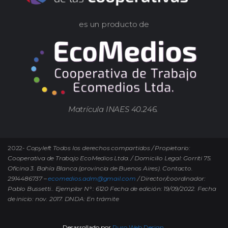
es un producto de
Matrícula INAES 40.246.
2022-
Copyleft Todos los derechos compartidos / Propietario:
Cooperativa de Trabajo EcoMedios Ltda. / Domicilio Legal: Gorriti 75.
Oficina 3. Bahía Blanca (provincia de Buenos Aires). Contacto.
2914486737 –
ecomedios.adm@gmail.com
/ Director/coordinador:
Pablo Bussetti..
Ejemplar N° : 6120 Fecha de edición: 19/09/2022.
Fecha
de inicio: nov. 2017. DNDA: En trámite
Desarrollado por
Puro Web Design.