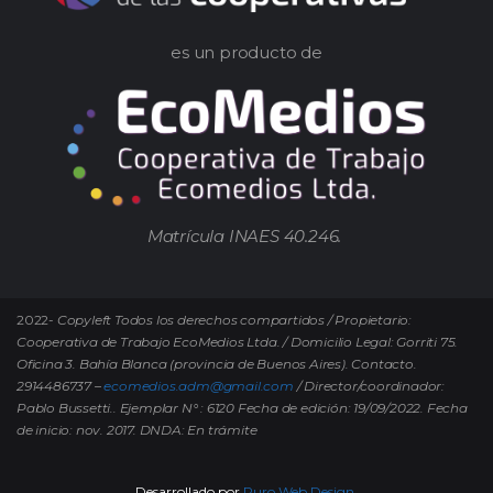
es un producto de
Matrícula INAES 40.246.
2022-
Copyleft Todos los derechos compartidos / Propietario:
Cooperativa de Trabajo EcoMedios Ltda. / Domicilio Legal: Gorriti 75.
Oficina 3. Bahía Blanca (provincia de Buenos Aires). Contacto.
2914486737 –
ecomedios.adm@gmail.com
/ Director/coordinador:
Pablo Bussetti..
Ejemplar N° : 6120 Fecha de edición: 19/09/2022.
Fecha
de inicio: nov. 2017. DNDA: En trámite
Desarrollado por
Puro Web Design.