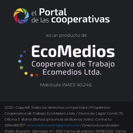
es un producto de
Matrícula INAES 40.246.
2022-
Copyleft Todos los derechos compartidos / Propietario:
Cooperativa de Trabajo EcoMedios Ltda. / Domicilio Legal: Gorriti 75.
Oficina 3. Bahía Blanca (provincia de Buenos Aires). Contacto.
2914486737 –
ecomedios.adm@gmail.com
/ Director/coordinador:
Pablo Bussetti..
Ejemplar N° : 6120 Fecha de edición: 19/09/2022.
Fecha