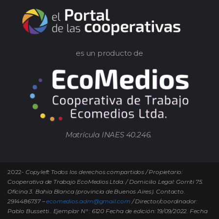
es un producto de
Matrícula INAES 40.246.
2022-
Copyleft Todos los derechos compartidos / Propietario:
Cooperativa de Trabajo EcoMedios Ltda. / Domicilio Legal: Gorriti 75.
Oficina 3. Bahía Blanca (provincia de Buenos Aires). Contacto.
2914486737 –
ecomedios.adm@gmail.com
/ Director/coordinador:
Pablo Bussetti..
Ejemplar N° : 6120 Fecha de edición: 19/09/2022.
Fecha