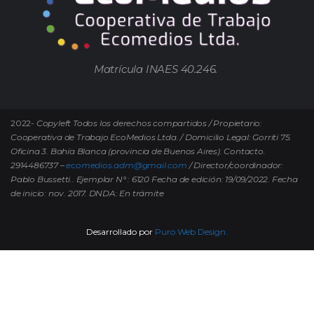
Matrícula INAES 40.246.
2022-
Copyleft Todos los derechos compartidos / Propietario:
Cooperativa de Trabajo EcoMedios Ltda. / Domicilio Legal: Gorriti 75.
Oficina 3. Bahía Blanca (provincia de Buenos Aires). Contacto.
2914486737 –
ecomedios.adm@gmail.com
/ Director/coordinador:
Pablo Bussetti..
Ejemplar N° : 6120 Fecha de edición: 19/09/2022.
Fecha
de inicio: nov. 2017. DNDA: En trámite
Desarrollado por
Puro Web Design.